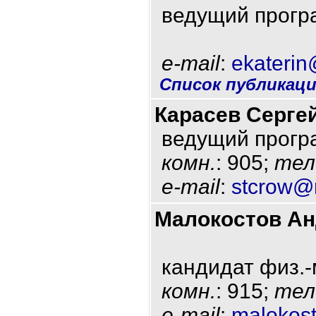
ведущий прогр
e-mail
:
ekaterin
Список публикац
Карасев Серге
ведущий прогр
комн.
: 905;
тел
e-mail
:
stcrow@m
Малокостов А
кандидат физ.-
комн.
: 915;
тел
e-mail
:
malokost