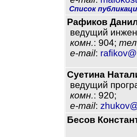
Список публикац
Рафиков Дани
ведущий инжен
комн.
: 904;
тел
e-mail
:
rafikov@
Суетина Натал
ведущий прогр
комн.
: 920;
e-mail
:
zhukov@
Бесов Констан