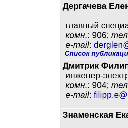
Дергачева Еле
главный специ
комн.
: 906;
тел
e-mail
:
derglen@
Список публикац
Дмитрик Филип
инженер-элект
комн.
: 904;
тел
e-mail
:
filipp.e@
Знаменская Ек