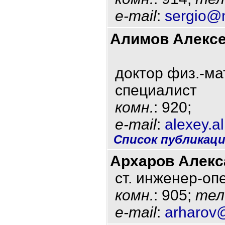
e-mail
:
sergio@m
Алимов Алексе
доктор физ.-ма
специалист
комн.
: 920;
e-mail
:
alexey.
Список публикац
Архаров Алекс
ст. инженер-оп
комн.
: 905;
тел
e-mail
:
arharov@