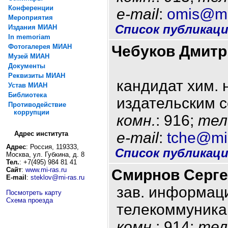
Конференции
e-mail
:
omis@mi
Мероприятия
Список публикац
Издания МИАН
In memoriam
Фотогалерея МИАН
Чебуков Дмитр
Музей МИАН
Документы
Реквизиты МИАН
кандидат хим. 
Устав МИАН
Библиотека
издательским 
Противодействие
коррупции
комн.
: 916;
тел
e-mail
:
tche@mi-
Адрес института
Адрес
: Россия, 119333,
Список публикац
Москва, ул. Губкина, д. 8
Тел.
: +7(495) 984 81 41
Сайт
:
www.mi-ras.ru
Смирнов Серге
E-mail
:
steklov@mi-ras.ru
зав. информац
Посмотреть карту
Схема проезда
телекоммуника
комн.
: 914;
тел