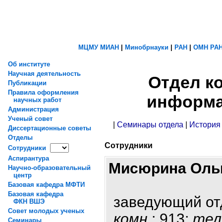
МЦМУ МИАН
|
Минобрнауки
|
РАН
|
ОМН РА
Об институте
Научная деятельность
Отдел к
Публикации
Правила оформления
информа
научных работ
Администрация
Ученый совет
|
Семинары отдела
|
История
Диссертационные советы
Отделы
Сотрудники
Сотрудники
Аспирантура
Мисюрина Оль
Научно-образовательный
центр
Базовая кафедра МФТИ
Базовая кафедра
заведующий о
ФКН ВШЭ
Совет молодых ученых
комн.
: 913;
тел
Семинары