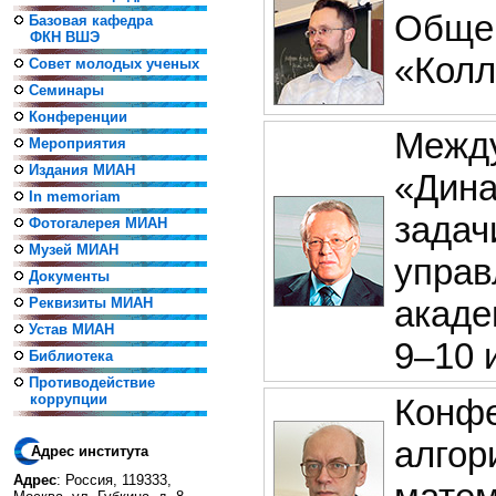
Общеи
Базовая кафедра
ФКН ВШЭ
«Колл
Совет молодых ученых
Семинары
Конференции
Между
Мероприятия
Издания МИАН
«Дина
In memoriam
задач
Фотогалерея МИАН
Музей МИАН
управ
Документы
акаде
Реквизиты МИАН
Устав МИАН
9–10 
Библиотека
Противодействие
коррупции
Конфе
алгор
Адрес института
Адрес
: Россия, 119333,