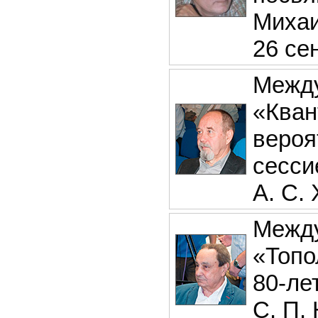
Михаи
26 сен
Между
«Кван
вероя
сесси
А. С.
Между
«Топо
80-ле
С. П.