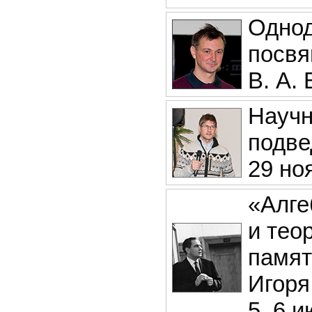
Однод
посвя
В. А.
Научн
подве
29 ноя
«Алге
и тео
памят
Игоря
5–6 и