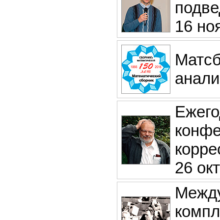
подве
16 ноя
Матсб
анал
Ежего
конфе
корре
26 окт
Между
компл