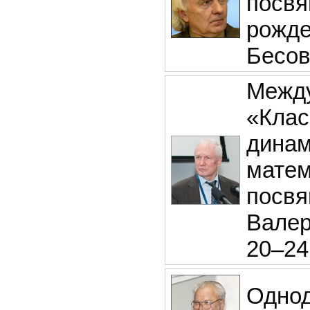
посвя
рожде
Бесо
Между
«Клас
динам
матем
посвя
Валер
20–24
Однод