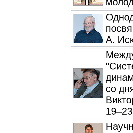
молод
Однод
посвя
А. Ис
Между
"Сист
динам
со дн
Викто
19–23
Научн