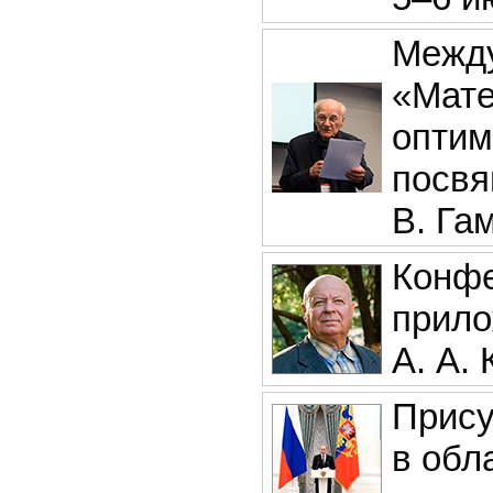
Между
«Мате
оптим
посвя
В. Га
Конфе
прило
А. А.
Прису
в обл