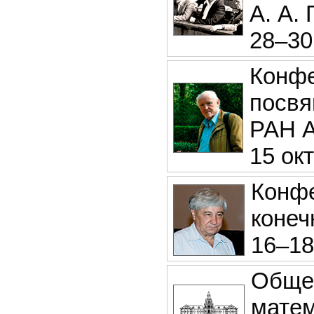
А. А. 
28–30
Конфе
посвя
РАН А
15 окт
Конфе
конеч
16–18
Обще
матем