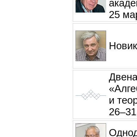
акаде
25 мар
Новик
Двена
«Алге
и тео
26–31
Однод