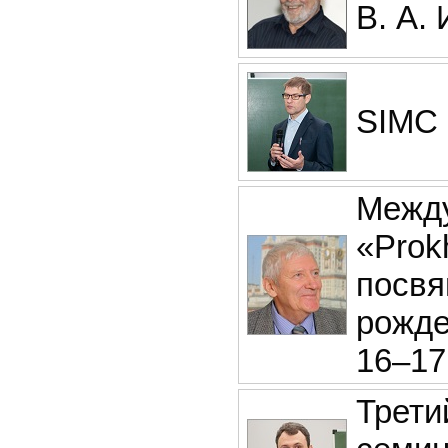
В. А.
SIMC
Между
«Prokh
посвя
рожде
16–17
Трети