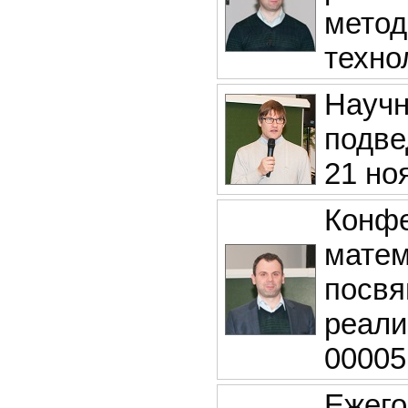
метод
техно
Научн
подве
21 ноя
Конф
матем
посвя
реали
00005
Ежего