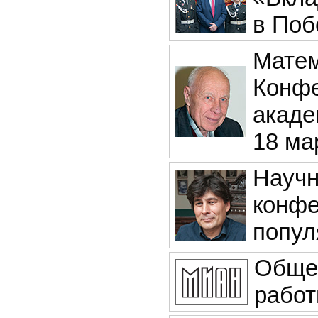
в Поб
Матем
Конфе
акаде
18 мар
Научн
конфе
попул
Обще
рабо