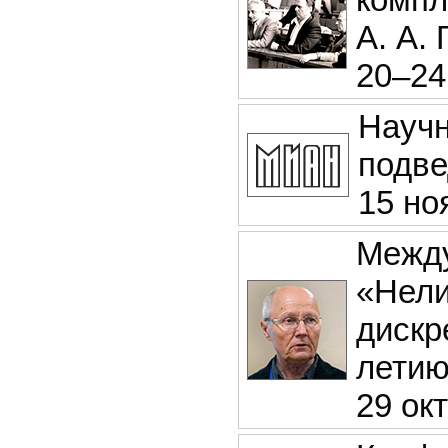
А. А. 
20–24
Научн
подве
15 но
Между
«Нели
дискр
лети
29 ок