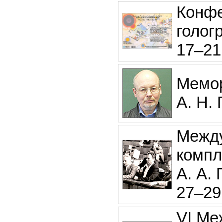
Конф
голог
17–21
Мемор
А. Н.
Между
компл
А. А. 
27–29
VI Ме