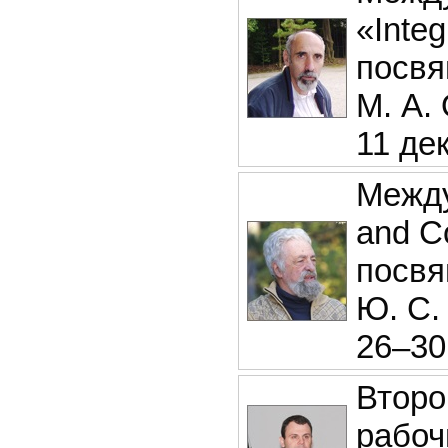
«Integ
посвя
М. А.
11 дек
Между
and C
посвя
Ю. С.
26–30
Второ
рабоч