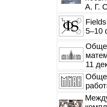
А. Г.
Fields
5–10 
Обще
матем
11 де
Обще
рабо
Между
компл