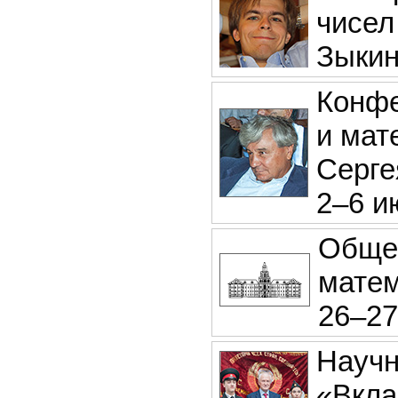
чисел
Зыки
Конфе
и мат
Серге
2–6 и
Обще
матем
26–27
Научн
«Вкла