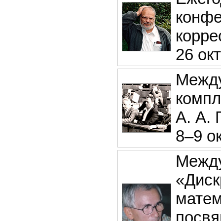
конфе
корре
26 окт
Между
компл
А. А. 
8–9 ок
Между
«Диск
матем
посвя