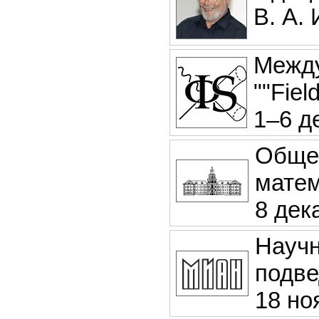
В. А.
Между
""Fiel
1–6 д
Обще
матем
8 дек
Научн
подве
18 но