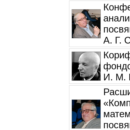
Конфе
анали
посвя
А. Г.
Кориф
фондо
И. М.
Расши
«Комп
матем
посвя