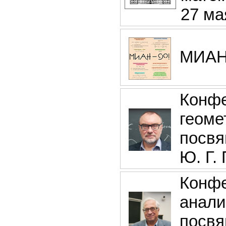
27 ма
МИАН
Конфе
геоме
посвя
Ю. Г.
Конфе
анали
посвя