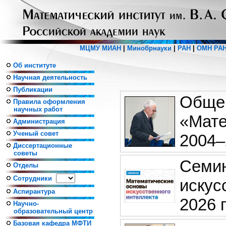
МЦМУ МИАН
|
Минобрнауки
|
РАН
|
ОМН РА
Об институте
Научная деятельность
Публикации
Общеи
Правила оформления
научных работ
«Мате
Администрация
Ученый совет
2004–
Диссертационные
советы
Семин
Отделы
Сотрудники
искус
Аспирантура
2026 г
Научно-
образовательный центр
Базовая кафедра МФТИ