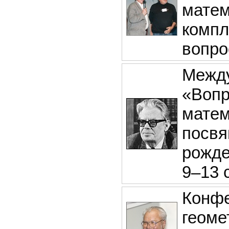
матем
компл
вопро
Между
«Вопр
матем
посвя
рожде
9–13 
Конфе
геоме