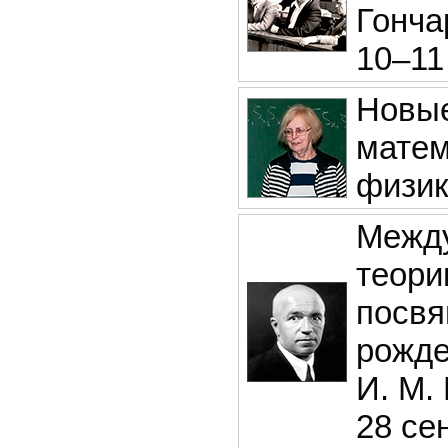
Гонча
10–11
Новые
матем
физи
Между
теори
посвя
рожде
И. М.
28 се