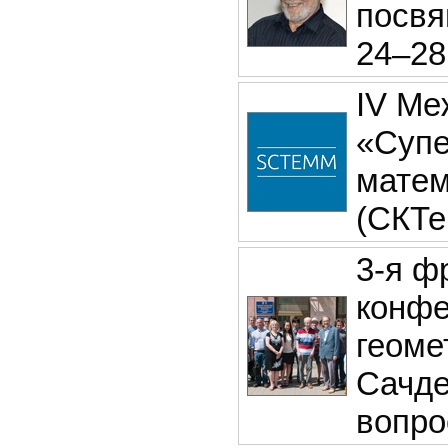
посвя
24–28
IV Ме
«Супе
матем
(СКТе
3-я ф
конфе
геоме
Сачде
вопр