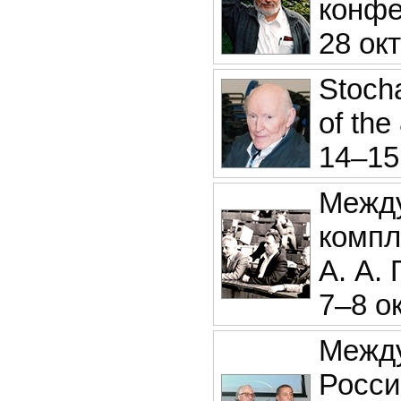
конфе
28 окт
Stocha
of the
14–15
Между
компл
А. А. 
7–8 ок
Между
Росси