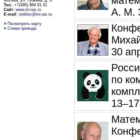
матем
Москва, ул. Губкина, д. 8
Тел.
: +7(495) 984 81 41
А. М.
Сайт
:
www.mi-ras.ru
E-mail
:
steklov@mi-ras.ru
Посмотреть карту
Конфе
Схема проезда
Михай
30 апр
Росси
по ко
компл
13–17
Матем
Конфе