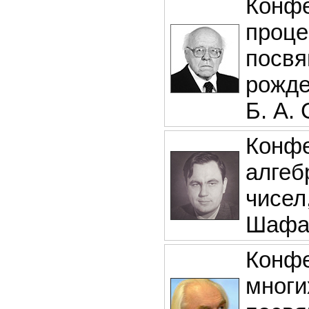
Конфе
проце
посвя
рожде
Б. А.
Конфе
алгеб
чисел
Шафа
Конфе
многи