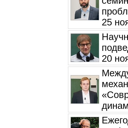
семин
пробл
25 но
Научн
подве
20 но
Между
механ
«Совр
динам
Ежего