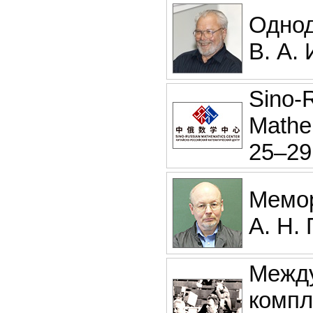
Однод
В. А.
Sino-R
Mathe
25–29
Мемор
А. Н.
Между
компл