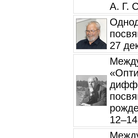
А. Г.
Однод
посвя
27 дек
Между
«Опти
диффе
посвя
рожде
12–14
Между