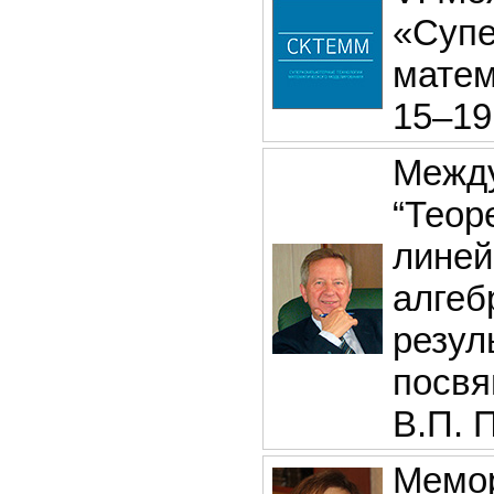
«Супе
матем
15–19
Между
“Теор
линей
алгеб
резул
посвя
В.П. 
Мемор